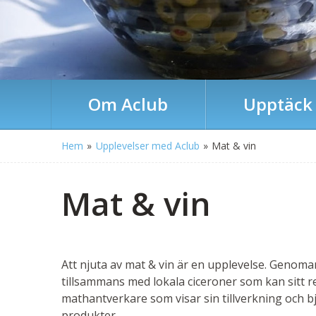
Om Aclub
Upptäck
Hem
»
Upplevelser med Aclub
»
Mat & vin
Mat & vin
Att njuta av mat & vin är en upplevelse. Genom
tillsammans med lokala ciceroner som kan sitt r
mathantverkare som visar sin tillverkning och 
produkter.