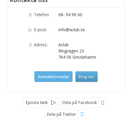
Telefon:
08- 94 90 00
E-post:
info@aclub.se
Adress:
Aclub
Ringvägen 23
764 56
Grisslehamn
Kontaktformulär
Ring oss
Nyhetsbrev
Eposta länk
Dela på Facebook
Dela på Twitter